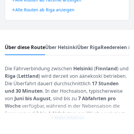
Alle Routen ab Riga anzeigen
Über diese Route
Über Helsinki
Über Riga
Reedereien &
Die Fährverbindung zwischen
Helsinki
(
Finnland
) und
Riga
(
Lettland
) wird derzeit von äänekoski betrieben.
Die Überfahrt dauert durchschnittlich
17 Stunden
und 30 Minuten
. In der Hochsaison, typischerweise
von
Juni bis August
, sind bis zu
7 Abfahrten pro
Woche
verfügbar, während in der Nebensaison die
Frequenz auf
3 bis 4 Abfahrten pro Woche
reduziert
Mehr erfahren
sein kann. Die Route hat eine Distanz von ungefähr
267 Seemeilen
(ca. 495 Kilometer) und verbindet die