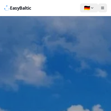
🇩🇪
EasyBaltic