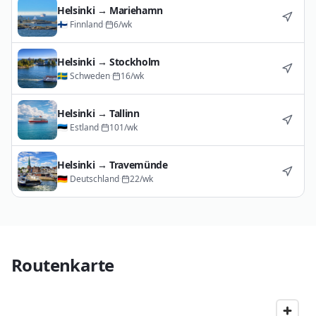
Helsinki
→
Mariehamn
🇫🇮
Finnland
·
6
/wk
Helsinki
→
Stockholm
🇸🇪
Schweden
·
16
/wk
Helsinki
→
Tallinn
🇪🇪
Estland
·
101
/wk
Helsinki
→
Travemünde
🇩🇪
Deutschland
·
22
/wk
Routenkarte