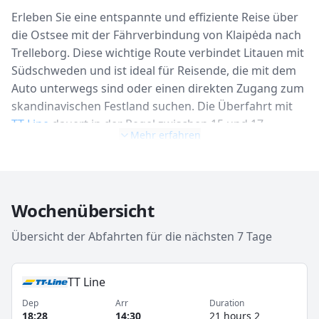
Erleben Sie eine entspannte und effiziente Reise über
die Ostsee mit der Fährverbindung von Klaipėda nach
Trelleborg. Diese wichtige Route verbindet Litauen mit
Südschweden und ist ideal für Reisende, die mit dem
Auto unterwegs sind oder einen direkten Zugang zum
skandinavischen Festland suchen. Die Überfahrt mit
TT-Line
dauert in der Regel zwischen 15 und 17
Mehr erfahren
Stunden, eine perfekte Gelegenheit, um die
Annehmlichkeiten an Bord zu genießen und sich bei
spektakulären Ausblicken auf die Ostsee zu erholen.
An Bord der modernen Fähren finden Sie eine Vielzahl
Wochenübersicht
von Einrichtungen, die Ihre Reise angenehm gestalten:
komfortable Kabinen für eine erholsame Nachtruhe,
Übersicht der Abfahrten für die nächsten 7 Tage
Restaurants, die von schnellen Snacks bis zu à la carte
Menüs alles bieten, Shops für zollfreien Einkauf und
TT Line
Lounges zum Entspannen. Auch Familien mit Kindern
finden an Bord Unterhaltungsmöglichkeiten. Die
Dep
Arr
Duration
18:28
14:30
21 hours 2