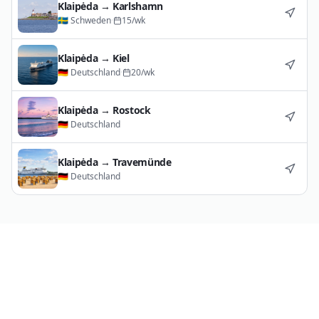
Klaipėda
→
Karlshamn
🇸🇪
Schweden
·
15
/wk
Klaipėda
→
Kiel
🇩🇪
Deutschland
·
20
/wk
Klaipėda
→
Rostock
🇩🇪
Deutschland
Klaipėda
→
Travemünde
🇩🇪
Deutschland
Routenkarte