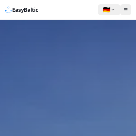
🇩🇪
EasyBaltic