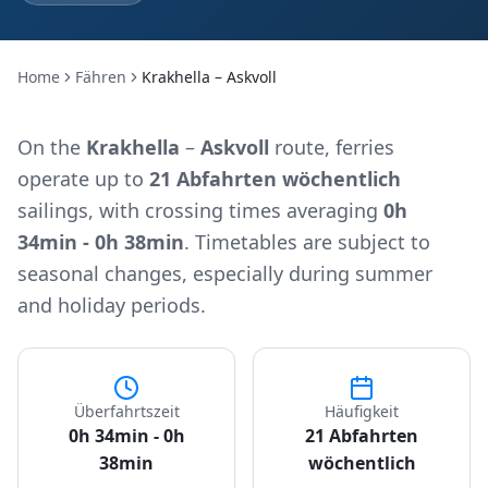
Home
Fähren
Krakhella – Askvoll
On the
Krakhella
–
Askvoll
route, ferries
operate up to
21 Abfahrten wöchentlich
sailings, with crossing times averaging
0h
34min - 0h 38min
. Timetables are subject to
seasonal changes, especially during summer
and holiday periods.
Überfahrtszeit
Häufigkeit
0h 34min - 0h
21 Abfahrten
38min
wöchentlich