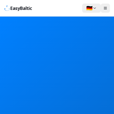
🇩🇪
EasyBaltic