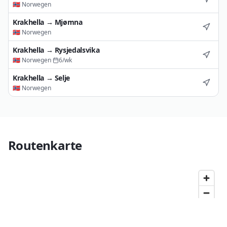
🇳🇴
Norwegen
Krakhella
→
Mjømna
🇳🇴
Norwegen
Krakhella
→
Rysjedalsvika
🇳🇴
Norwegen
·
6
/wk
Krakhella
→
Selje
🇳🇴
Norwegen
Routenkarte