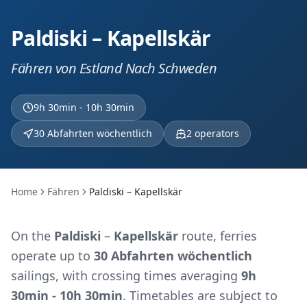
Paldiski – Kapellskär
Fähren von Estland Nach Schweden
9h 30min - 10h 30min
30 Abfahrten wöchentlich
2
operators
Home
Fähren
Paldiski – Kapellskär
On the
Paldiski
–
Kapellskär
route, ferries
operate up to
30 Abfahrten wöchentlich
sailings, with crossing times averaging
9h
30min - 10h 30min
. Timetables are subject to