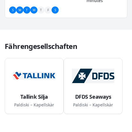
minutes
S
M
T
W
T
F
S
Fährengesellschaften
Tallink Silja
DFDS Seaways
Paldiski – Kapellskär
Paldiski – Kapellskär