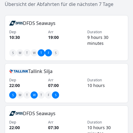
Nebensaison, von November bis März, geringfügige
Übersicht der Abfahrten für die nächsten 7 Tage
Reduzierungen der Abfahrten zu beobachten sind. Die
Route bietet eine direkte Verbindung zwischen dem
DFDS Seaways
Baltikum und Skandinavien, insbesondere für den
Güterverkehr, aber auch für Reisende, die eine
Dep
Arr
Duration
10:30
19:00
9 hours 30
Alternative zur Luftfahrt suchen. Die Schiffe auf dieser
minutes
Strecke haben eine maximale Kapazität von
durchschnittlich 300 Passagieren und etwa 1.500
S
M
T
W
T
F
S
Lademetern für Fracht. Die Abfahrten erfolgen in der
Regel in den Abendstunden, mit Ankunft am Folgetag,
Tallink Silja
was eine effiziente Nutzung der Tageszeiten
Dep
Arr
Duration
ermöglicht.
22:00
07:00
10 hours
S
M
T
W
T
F
S
DFDS Seaways
Dep
Arr
Duration
22:00
07:30
10 hours 30