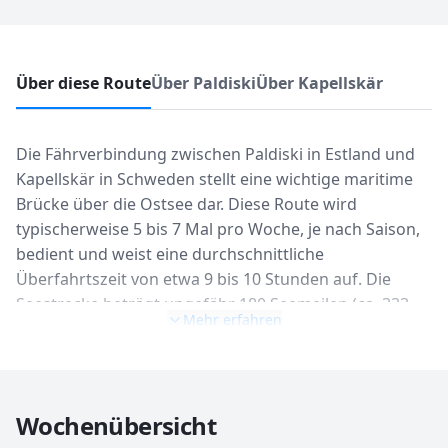
Über diese Route
Über Paldiski
Über Kapellskär
Die Fährverbindung zwischen Paldiski in Estland und
Kapellskär in Schweden stellt eine wichtige maritime
Brücke über die Ostsee dar. Diese Route wird
typischerweise 5 bis 7 Mal pro Woche, je nach Saison,
bedient und weist eine durchschnittliche
Überfahrtszeit von etwa 9 bis 10 Stunden auf. Die
Seestrecke beträgt ungefähr 180 Seemeilen (ca. 333
Mehr erfahren
Kilometer) und wird hauptsächlich von Fracht- und
RoPax-Fähren befahren, die auch Passagiere und
Fahrzeuge transportieren. Die Frequenz der Abfahrten
kann während der Hochsaison, insbesondere im Juli
Wochenübersicht
und August, leicht erhöht sein, während in der