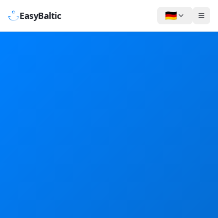
🇩🇪
EasyBaltic