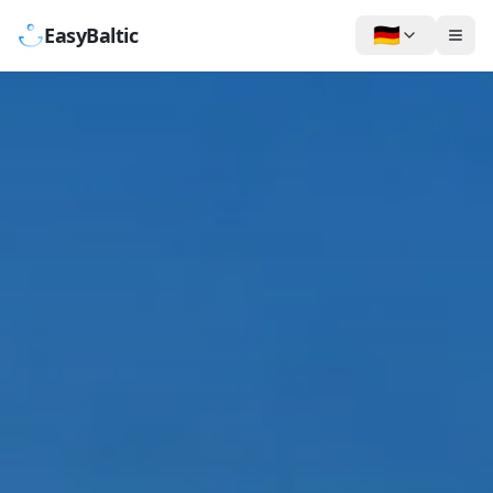
🇩🇪
EasyBaltic