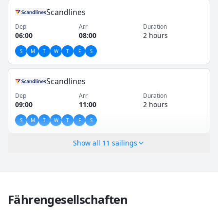
Scandlines
Dep
Arr
Duration
06:00
08:00
2 hours
S
M
T
W
T
F
S
Scandlines
Dep
Arr
Duration
09:00
11:00
2 hours
S
M
T
W
T
F
S
Show all
11
sailings
Fährengesellschaften