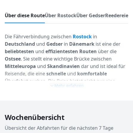
Über diese Route
Über Rostock
Über Gedser
Reedereien
Die Fährverbindung zwischen
Rostock
in
Deutschland
und
Gedser
in
Dänemark
ist eine der
beliebtesten
und
effizientesten Routen
über die
Ostsee
. Sie stellt eine wichtige Brücke zwischen
Mitteleuropa
und
Skandinavien
dar und ist ideal für
Reisende, die eine
schnelle
und
komfortable
Überfahrt
suchen. Die Reise bietet nicht nur eine
Mehr erfahren
entspannte Alternative
zum Fliegen oder Fahren
über die Landgrenze, sondern auch die Möglichkeit,
die frische Seeluft zu genießen und sich
an Bord
verwöhnen
zu lassen. Ob Sie mit dem
Auto
, dem
Wochenübersicht
Wohnmobil
, dem
Fahrrad
oder als
Fußgänger
unterwegs sind, diese Route ist perfekt für
Urlauber
,
Übersicht der Abfahrten für die nächsten 7 Tage