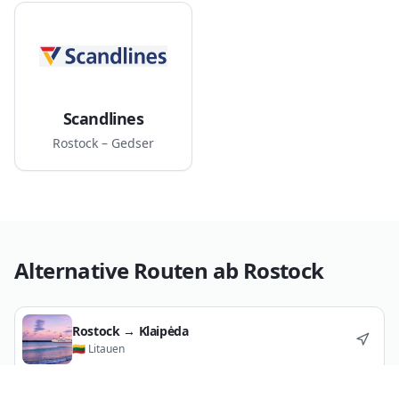
Scandlines
Rostock – Gedser
Alternative Routen ab
Rostock
Rostock
→
Klaipėda
🇱🇹
Litauen
Rostock
→
Nynäshamn