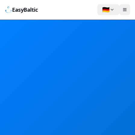
🇩🇪
EasyBaltic