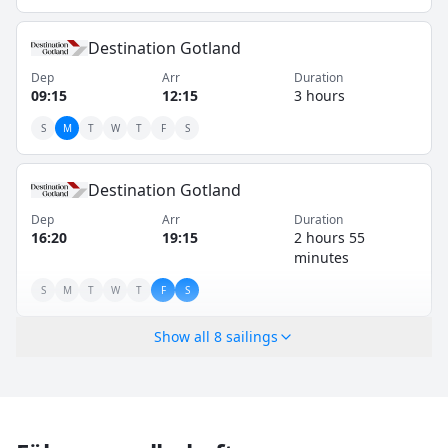
Destination Gotland
Dep
Arr
Duration
09:15
12:15
3 hours
S
M
T
W
T
F
S
Destination Gotland
Dep
Arr
Duration
16:20
19:15
2 hours 55
minutes
S
M
T
W
T
F
S
Show all
8
sailings