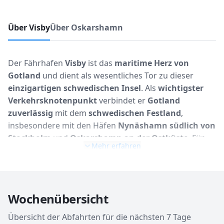
Über Visby
Über Oskarshamn
Der Fährhafen
Visby
ist das
maritime Herz von
Gotland
und dient als wesentliches Tor zu dieser
einzigartigen schwedischen Insel
. Als
wichtigster
Verkehrsknotenpunkt
verbindet er
Gotland
zuverlässig
mit dem
schwedischen Festland
,
insbesondere mit den Häfen
Nynäshamn südlich von
Stockholm
und
Oskarshamn an der Ostküste
. Für
Mehr erfahren
Reisende ist der
Hafen Visby
der erste und oft
bleibende Eindruck der
Inselhauptstadt
, die reich an
Geschichte
und
malerischer Schönheit
ist. Die
Ankunft mit der
Fähre
bietet bereits
fantastische
Wochenübersicht
Ausblicke
auf die
mittelalterliche Stadtmauer
und
die zum
UNESCO-Weltkulturerbe
gehörende Altstadt.
Übersicht der Abfahrten für die nächsten 7 Tage