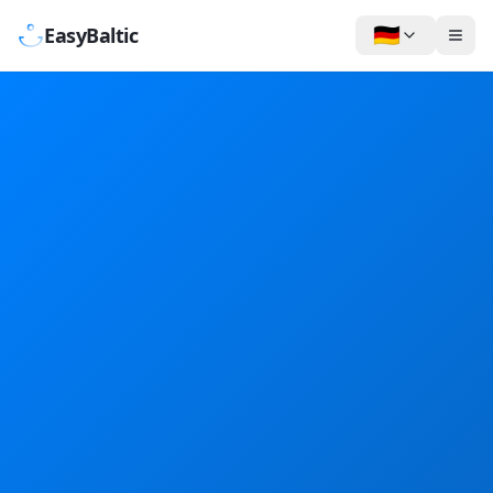
🇩🇪
EasyBaltic