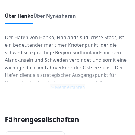
Über Hanko
Über Nynäshamn
Der Hafen von Hanko, Finnlands südlichste Stadt, ist
ein bedeutender maritimer Knotenpunkt, der die
schwedischsprachige Region Südfinnlands mit den
Åland-Inseln und Schweden verbindet und somit eine
wichtige Rolle im Fährverkehr der Ostsee spielt. Der
Hafen dient als strategischer Ausgangspunkt für
Reisende, die direkte Verbindungen nach Nynäshamn
Mehr erfahren
in Schweden und Långnäs auf Åland suchen. Diese
Routen werden von FRS Baltic bedient, wobei die
Überfahrt nach Nynäshamn in der Regel etwa 13
Stunden dauert und nach Långnäs circa 5 Stunden. Die
Fährengesellschaften
Fährverbindungen werden mehrmals wöchentlich
angeboten, variierend je nach Saison, und