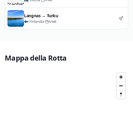
Langnas
→
Turku
🇫🇮
Finlandia
·
6
/wk
Mappa della Rotta