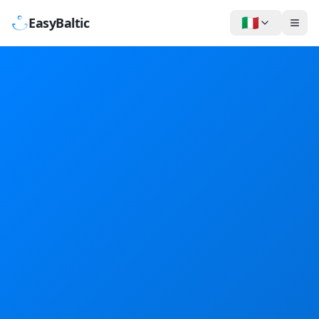
🇮🇹
EasyBaltic