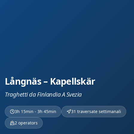
Långnäs – Kapellskär
Traghetti da Finlandia A Svezia
3h 15min - 3h 45min
31 traversate settimanali
2
operators