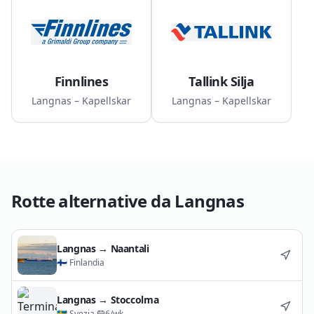
Finnlines
Tallink Silja
Langnas – Kapellskar
Langnas – Kapellskar
Rotte alternative da
Langnas
Langnas
→
Naantali
🇫🇮
Finlandia
Langnas
→
Stoccolma
🇸🇪
Svezia
·
6
/wk