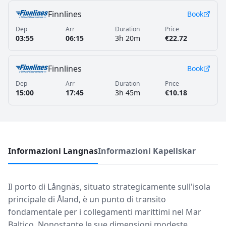
Finnlines
Book
Dep
Arr
Duration
Price
03:55
06:15
3h 20m
€22.72
Finnlines
Book
Dep
Arr
Duration
Price
15:00
17:45
3h 45m
€10.18
Informazioni Langnas
Informazioni Kapellskar
Il porto di Långnäs, situato strategicamente sull'isola
principale di Åland, è un punto di transito
fondamentale per i collegamenti marittimi nel Mar
Baltico. Nonostante le sue dimensioni modeste,