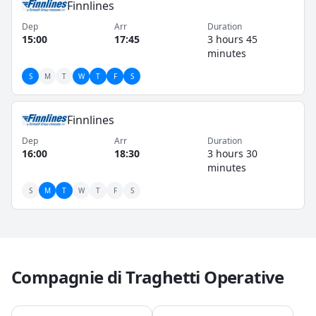
Finnlines
parte integrante dell'esperienza di viaggio. L'area
Dep
Arr
Duration
circostante a Långnäs offre la tranquillità tipica delle
15:00
17:45
3 hours 45
isole Åland, con paesaggi naturali incontaminati e la
minutes
possibilità di escursioni rilassanti prima o dopo la
S
M
T
W
T
F
S
partenza del traghetto.
Finnlines
Dep
Arr
Duration
16:00
18:30
3 hours 30
minutes
S
M
T
W
T
F
S
Compagnie di Traghetti Operative