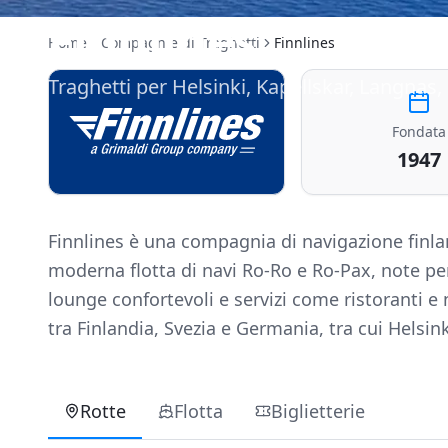
Finnlines
Home
Compagnie di Traghetti
Finnlines
Traghetti per Helsinki, Kapellskar, Langnas
Fondata
1947
Finnlines è una compagnia di navigazione finlan
moderna flotta di navi Ro-Ro e Ro-Pax, note per
lounge confortevoli e servizi come ristoranti e 
tra Finlandia, Svezia e Germania, tra cui Helsi
Rotte
Flotta
Biglietterie