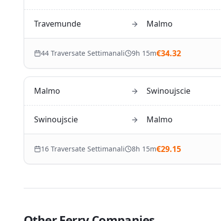
Travemunde
Malmo
€
34.32
44
Traversate Settimanali
9h 15m
Malmo
Swinoujscie
Swinoujscie
Malmo
€
29.15
16
Traversate Settimanali
8h 15m
Other Ferry Companies