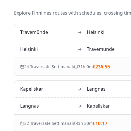
Explore
Finnlines
routes with schedules, crossing tim
Travemünde
Helsinki
Helsinki
Travemunde
€
236.55
24
Traversate Settimanali
31h 0m
Kapellskar
Langnas
Langnas
Kapellskar
€
10.17
32
Traversate Settimanali
3h 30m