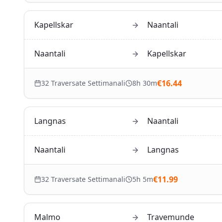
Kapellskar
Naantali
Naantali
Kapellskar
€
16.44
32
Traversate Settimanali
8h 30m
Langnas
Naantali
Naantali
Langnas
€
11.99
32
Traversate Settimanali
5h 5m
Malmo
Travemunde