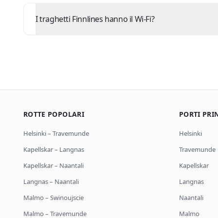
I traghetti Finnlines hanno il Wi-Fi?
ROTTE POPOLARI
PORTI PRI
Helsinki
–
Travemunde
Helsinki
Kapellskar
–
Langnas
Travemunde
Kapellskar
–
Naantali
Kapellskar
Langnas
–
Naantali
Langnas
Malmo
–
Swinoujscie
Naantali
Malmo
–
Travemunde
Malmo