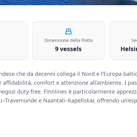
, Naantali e Travemunde
Dimensione della Flotta
Se
9 vessels
Helsi
dese che da decenni collega il Nord e l’Europa baltic
 affidabilità, comfort e attenzione all’ambiente. I p
negozi duty-free. Finnlines è particolarmente apprezza
nki–Travemünde e Naantali–Kapellskär, offrendo un’espe