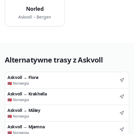
Norled
Askvoll – Bergen
Alternatywne trasy z
Askvoll
Askvoll
→
Florø
🇳🇴
Norwegia
Askvoll
→
Krakhella
🇳🇴
Norwegia
Askvoll
→
Måløy
🇳🇴
Norwegia
Askvoll
→
Mjømna
🇳🇴
Norwegia