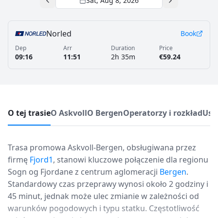
Sat, Aug 8, 2026
Norled
Book
Dep
Arr
Duration
Price
09:16
11:51
2h 35m
€59.24
O tej trasie
O Askvoll
O Bergen
Operatorzy i rozkład
Usł
Trasa promowa Askvoll-Bergen, obsługiwana przez
firmę
Fjord1
, stanowi kluczowe połączenie dla regionu
Sogn og Fjordane z centrum aglomeracji
Bergen
.
Standardowy czas przeprawy wynosi około 2 godziny i
45 minut, jednak może ulec zmianie w zależności od
warunków pogodowych i typu statku. Częstotliwość