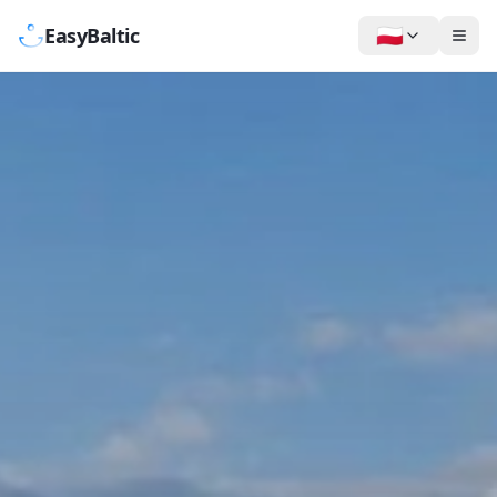
🇵🇱
EasyBaltic