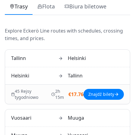
Trasy
Flota
Biura biletowe
Explore
Eckerö Line
routes with schedules, crossing
times, and prices.
Tallinn
Helsinki
Helsinki
Tallinn
45
Rejsy
2h
€
17.76
Znajdź bilety
tygodniowo
15m
Vuosaari
Muuga