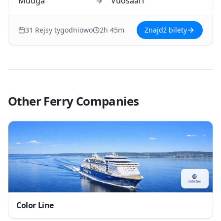
Muuga
Vuosaari
31
Rejsy tygodniowo
2h 45m
Znajdź bilety
Other Ferry Companies
Color Line