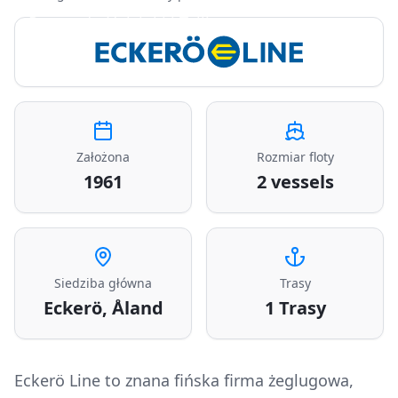
Promy do Helsinki i Tallinn
Założona
Rozmiar floty
1961
2 vessels
Siedziba główna
Trasy
Eckerö, Åland
1
Trasy
Eckerö Line to znana fińska firma żeglugowa,