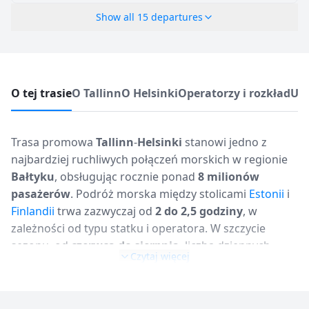
Show all
15
departures
O tej trasie
O Tallinn
O Helsinki
Operatorzy i rozkład
Usł
Trasa promowa
Tallinn
-
Helsinki
stanowi jedno z
najbardziej ruchliwych połączeń morskich w regionie
Bałtyku
, obsługując rocznie ponad
8 milionów
pasażerów
. Podróż morska między stolicami
Estonii
i
Finlandii
trwa zazwyczaj od
2 do 2,5 godziny
, w
zależności od typu statku i operatora. W szczycie
sezonu, od
czerwca do sierpnia
, liczba dziennych
Czytaj więcej
rejsów może osiągnąć ponad
20
, z częstotliwością co
około
1 godzina
w godzinach szczytu. Poza sezonem,
czyli od
września do maja
, częstotliwość rejsów spada