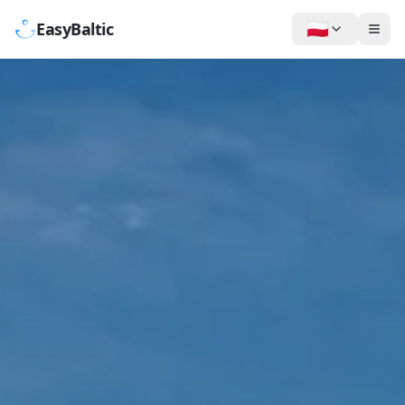
🇵🇱
EasyBaltic