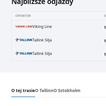
Najbliższe odjazdy
OPERATOR
D
Viking Line
1
Tallink Silja
1
Tallink Silja
1
O tej trasie
O Tallinn
O Sztokholm