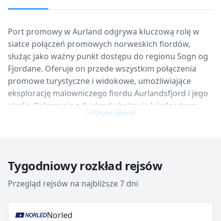
Port promowy w Aurland odgrywa kluczową rolę w
siatce połączeń promowych norweskich fiordów,
służąc jako ważny punkt dostępu do regionu Sogn og
Fjordane. Oferuje on przede wszystkim połączenia
promowe turystyczne i widokowe, umożliwiające
eksplorację malowniczego fiordu Aurlandsfjord i jego
okolic. Połączenia z Aurland obejmują lokalne trasy
Czytaj więcej
turystyczne, często do Flam i Gudvangen, które są
obsługiwane przez operatorów takich jak Fjord1 lub
Norled, jednak nie są to stałe, całoroczne przeprawy z
codziennym rozkładem rejsów. Częstotliwość rejsów
Tygodniowy rozkład rejsów
zależy od sezonu, z nasileniem w miesiącach letnich.
Oprócz połączeń turystycznych, Aurland stanowi bazę
Przegląd rejsów na najbliższe 7 dni
wypadową do dalszych podróży po zachodniej
Norwegii, oferując dostęp do tras autobusowych i
Norled
kolejowych w okolicy. Samo miasteczko Aurland jest