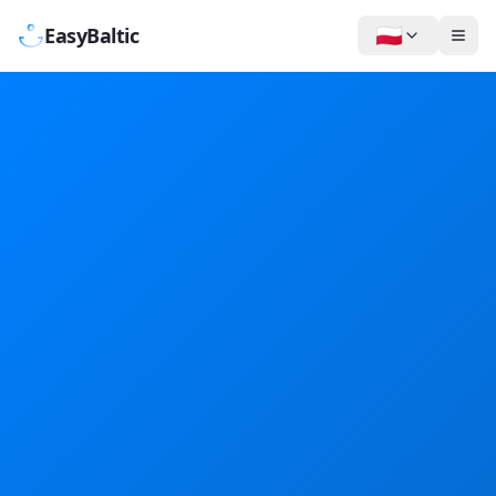
🇵🇱
EasyBaltic