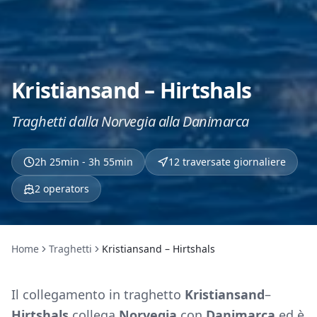
Kristiansand – Hirtshals
Traghetti dalla Norvegia alla Danimarca
2h 25min - 3h 55min
12 traversate giornaliere
2
operators
Home
Traghetti
Kristiansand – Hirtshals
Il collegamento in traghetto
Kristiansand
–
Hirtshals
collega
Norvegia
con
Danimarca
ed è