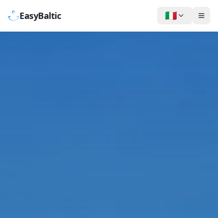
🇮🇹
EasyBaltic