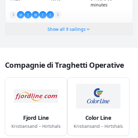
minutes
S
M
T
W
T
F
S
Show all
9
sailings
Compagnie di Traghetti Operative
Fjord Line
Color Line
Kristiansand – Hirtshals
Kristiansand – Hirtshals