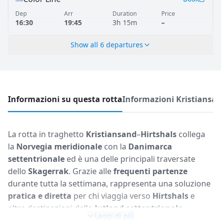
Dep
Arr
Duration
Price
16:30
19:45
3h 15m
–
Show all
6
departures
Informazioni su questa rotta
Informazioni Kristiansa
La rotta in traghetto
Kristiansand
–
Hirtshals
collega
la
Norvegia meridionale
con la
Danimarca
settentrionale
ed è una delle principali traversate
dello
Skagerrak
. Grazie alle
frequenti partenze
durante tutta la settimana, rappresenta una soluzione
pratica e diretta
per chi viaggia verso
Hirtshals
e
altre destinazioni dello
Jutland settentrionale
.
Leggi di più
Questa tratta è particolarmente adatta ai passeggeri