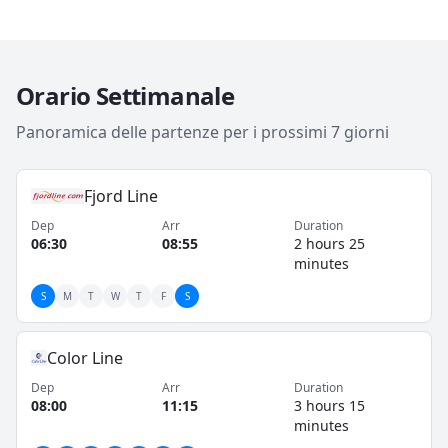
che viaggiano con
auto
,
camper
o
moto
e desiderano
proseguire comodamente il viaggio su strada dopo lo
sbarco. Per molti viaggiatori rappresenta
Orario Settimanale
un'alternativa
semplice e veloce
rispetto a un lungo
itinerario via terra, oltre a essere un
collegamento
Panoramica delle partenze per i prossimi 7 giorni
strategico
tra
Norvegia
e
Danimarca
.
Fjord Line
Dep
Arr
Duration
06:30
08:55
2 hours 25
minutes
S
M
T
W
T
F
S
Color Line
Dep
Arr
Duration
08:00
11:15
3 hours 15
minutes