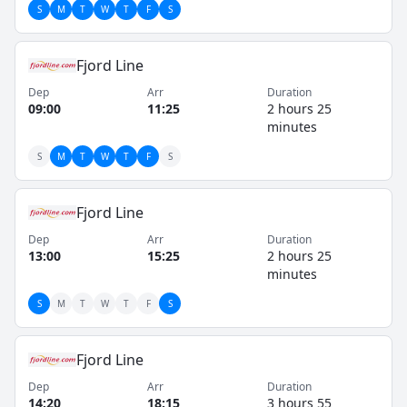
S
M
T
W
T
F
S
Fjord Line
Dep
Arr
Duration
09:00
11:25
2 hours 25
minutes
S
M
T
W
T
F
S
Fjord Line
Dep
Arr
Duration
13:00
15:25
2 hours 25
minutes
S
M
T
W
T
F
S
Fjord Line
Dep
Arr
Duration
14:20
18:15
3 hours 55