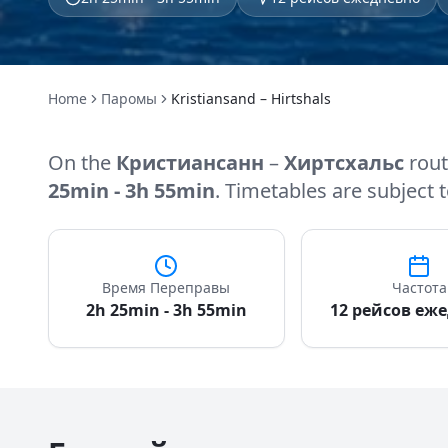
Home
Паромы
Kristiansand – Hirtshals
On the
Кристиансанн
–
Хиртсхальс
rout
25min - 3h 55min
. Timetables are subject
Время Переправы
Частота
2h 25min - 3h 55min
12 рейсов еж