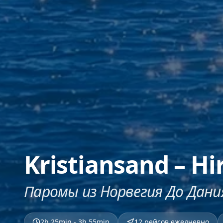
Kristiansand – Hi
Паромы из Норвегия До Дани
2h 25min - 3h 55min
12 рейсов ежедневно