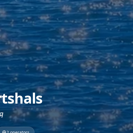
rtshals
я
2
operators