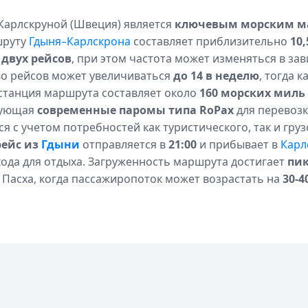
Карлскруной (Швеция) является
ключевым морским м
шруту
Гдыня–Карлскрона
составляет приблизительно
10,
 двух рейсов
, при этом частота может изменяться в зав
о рейсов может увеличиваться
до 14 в неделю
, тогда 
истанция маршрута составляет около
160 морских миль
зующая
современные паромы типа RoPax
для перевозк
я с учетом потребностей как туристического, так и груз
рейс из
Гдыни
отправляется в
21:00
и прибывает в
Карл
ода для отдыха. Загруженность маршрута достигает
пик
и Пасха, когда пассажиропоток может возрастать на
30-4