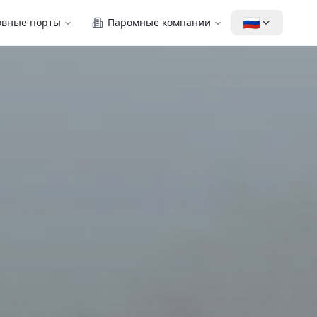
🇷🇺
овные порты
Паромные компании