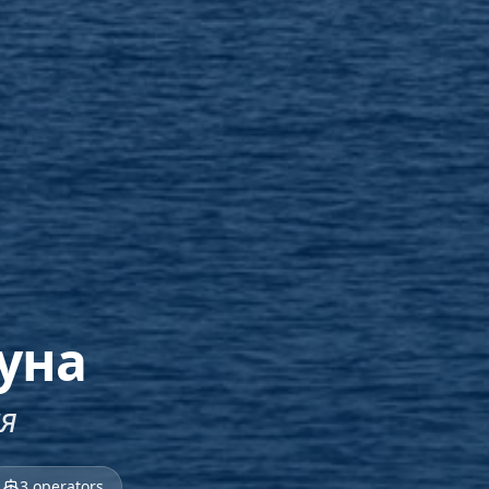
уна
я
3
operators