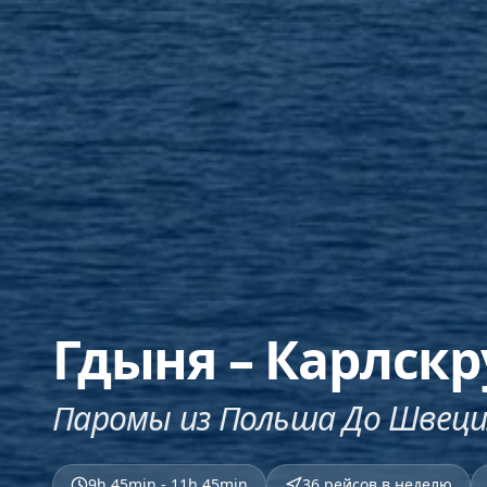
Гдыня – Карлскр
Паромы из Польша До Швеци
9h 45min - 11h 45min
36 рейсов в неделю