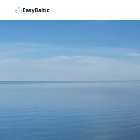
EasyBaltic