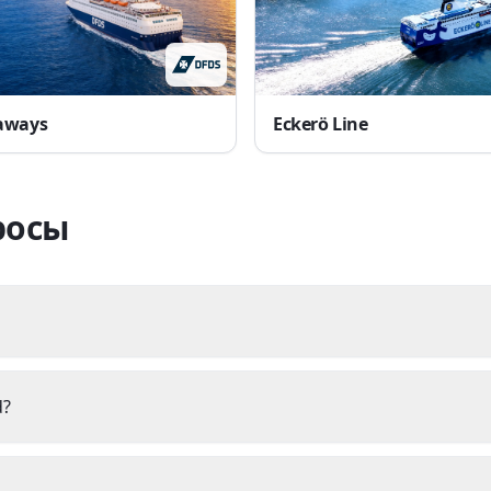
aways
Eckerö Line
росы
d?