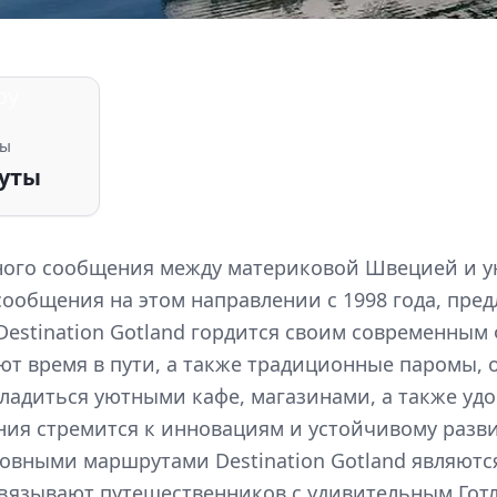
and
by
ты
уты
ртного сообщения между материковой Швецией и 
ообщения на этом направлении с 1998 года, пре
Destination Gotland гордится своим современны
ют время в пути, а также традиционные паромы,
ладиться уютными кафе, магазинами, а также удо
ния стремится к инновациям и устойчивому разви
вными маршрутами Destination Gotland являются 
вязывают путешественников с удивительным Готл