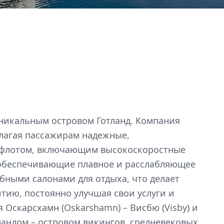
уникальным островом Готланд. Компания
длагая пассажирам надежные,
м флотом, включающим высокоскоростные
 обеспечивающие плавное и расслабляющее
бными салонами для отдыха, что делает
тию, постоянно улучшая свои услуги и
Оскарсхамн (Oskarshamn) – Висбю (Visby) и
андом – островом викингов, средневековых