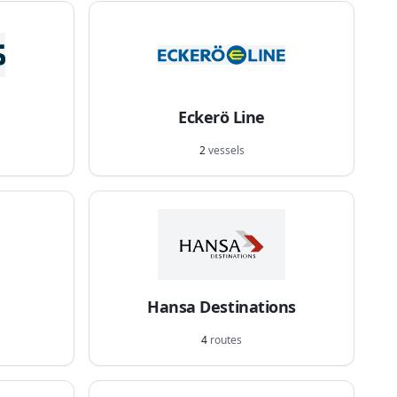
Eckerö Line
2
vessels
Hansa Destinations
4
routes