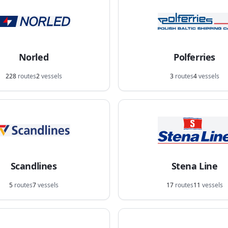
Norled
Polferries
228
routes
2
vessels
3
routes
4
vessels
Scandlines
Stena Line
5
routes
7
vessels
17
routes
11
vessels