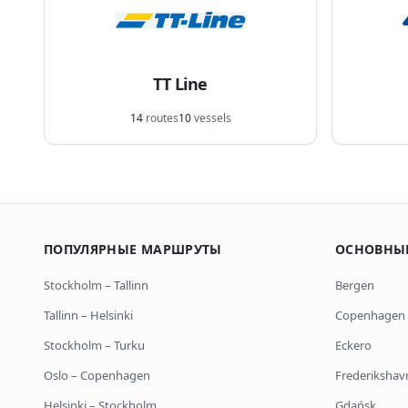
TT Line
14
routes
10
vessels
ПОПУЛЯРНЫЕ МАРШРУТЫ
ОСНОВНЫ
Stockholm
–
Tallinn
Bergen
Tallinn
–
Helsinki
Copenhagen
Stockholm
–
Turku
Eckero
Oslo
–
Copenhagen
Frederikshav
Helsinki
–
Stockholm
Gdańsk