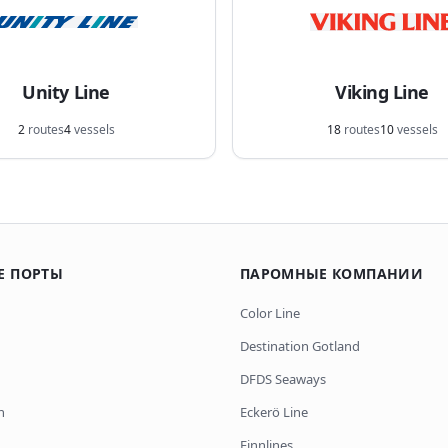
Unity Line
Viking Line
2
routes
4
vessels
18
routes
10
vessels
Е ПОРТЫ
ПАРОМНЫЕ КОМПАНИИ
Color Line
Destination Gotland
DFDS Seaways
n
Eckerö Line
Finnlines