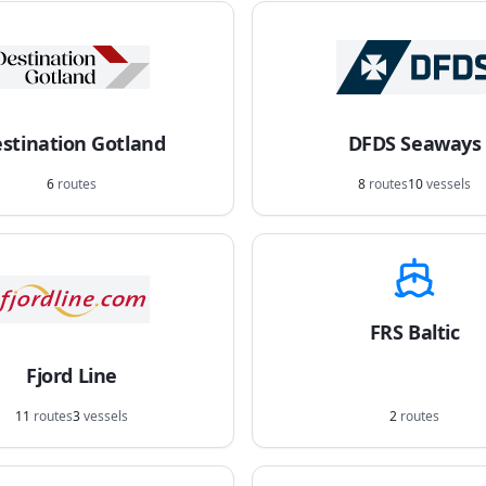
stination Gotland
DFDS Seaways
6
routes
8
routes
10
vessels
FRS Baltic
Fjord Line
11
routes
3
vessels
2
routes