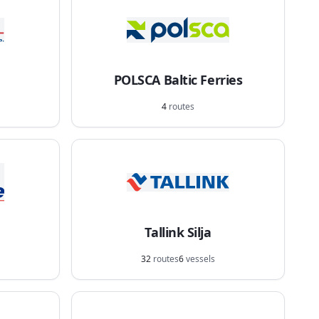
POLSCA Baltic Ferries
4
routes
Tallink Silja
32
routes
6
vessels