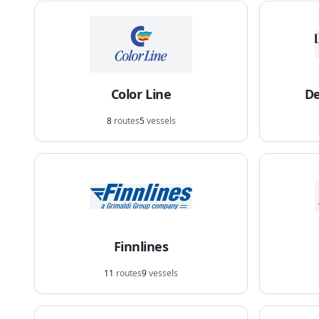
Color Line
De
8
routes
5
vessels
Finnlines
11
routes
9
vessels