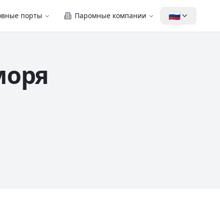
🇷🇺
овные порты
Паромные компании
моря