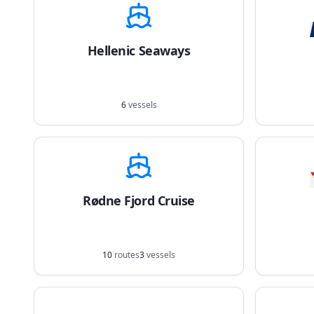
Hellenic Seaways
6
vessels
Rødne Fjord Cruise
10
routes
3
vessels