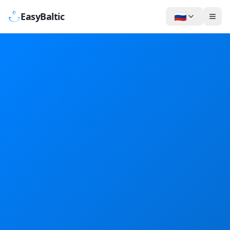
🇷🇺
EasyBaltic