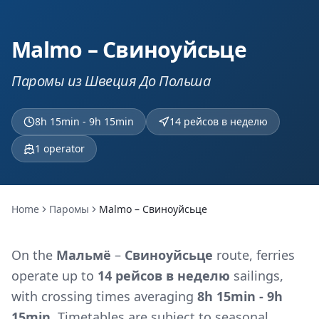
Malmo – Свиноуйсьце
Паромы из Швеция До Польша
8h 15min - 9h 15min
14 рейсов в неделю
1
operator
Home
Паромы
Malmo – Свиноуйсьце
On the
Мальмё
–
Свиноуйсьце
route, ferries
operate up to
14 рейсов в неделю
sailings,
with crossing times averaging
8h 15min - 9h
15min
. Timetables are subject to seasonal