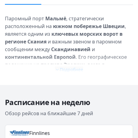
Паромный порт
Мальмё
, стратегически
расположенный на
южном побережье Швеции
,
является одним из
ключевых морских ворот в
регионе Скания
и важным звеном в паромном
сообщении между
Скандинавией
и
континентальной Европой
. Его географическое
положение на
проливе Эресунн
, всего в
Подробнее
нескольких милях от
Дании
, делает его
идеальной
отправной точкой для путешествий
. Хотя
порт
Мальмё
может быть меньше, чем некоторые его
скандинавские соседи
, он все же играет
Расписание на неделю
значительную роль
, особенно в
грузовых
перевозках
и в качестве
альтернативного
Обзор рейсов на ближайшие 7 дней
маршрута
для определенных
пассажирских
направлений
. Для путешественников
Мальмё
Finnlines
предлагает
удобный доступ к живописному