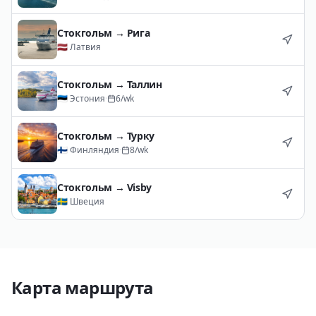
Стокгольм
→
Рига
🇱🇻
Латвия
Стокгольм
→
Таллин
🇪🇪
Эстония
·
6
/wk
Стокгольм
→
Турку
🇫🇮
Финляндия
·
8
/wk
Стокгольм
→
Visby
🇸🇪
Швеция
Карта маршрута