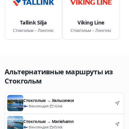
среднем достигает
98% в год
.
Tallink Silja
Viking Line
Стокгольм – Лонгнэс
Стокгольм – Лонгнэс
Альтернативные маршруты из
Стокгольм
Стокгольм
→
Хельсинки
🇫🇮
Финляндия
·
16
/wk
Стокгольм
→
Mariehamn
🇫🇮
Финляндия
·
45
/wk