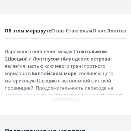
Об этом маршруте
О нас Стокгольм
О нас Лонгнэс
О
Паромное сообщение между
Стокгольмом
(
Швеция
) и
Лонгнусом
(
Аландские острова
)
является частью ключевого транспортного
коридора в
Балтийском море
, соединяющего
материковую Швецию с автономной финской
провинцией. Продолжительность перехода на
данном маршруте составляет от
4 часов 40 минут
Подробнее
до 6 часов 15 минут
, в зависимости от
конкретного судна и погодных условий.
Ежедневно
выполняется до 2-3 рейсов
, обеспечивая
регулярное сообщение. За год по этому маршруту
Расписание на неделю