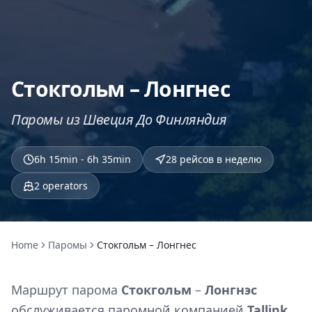
Стокгольм – Лонгнес
Паромы из Швеция До Финляндия
6h 15min - 6h 35min
28 рейсов в неделю
2
operators
Home
Паромы
Стокгольм – Лонгнес
Маршрут парома
Стокгольм
–
Лонгнэс
обслуживается паромной компанией
Tallink