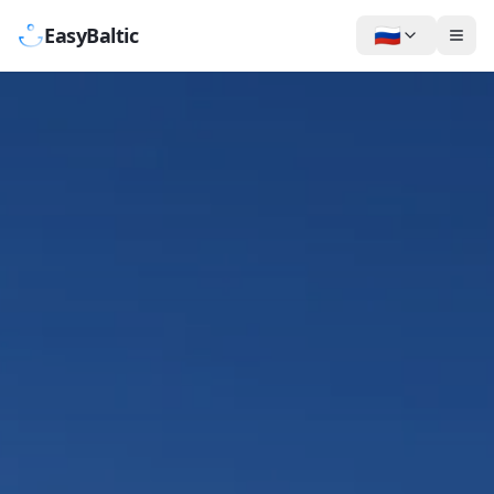
🇷🇺
EasyBaltic