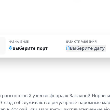
Откройте паромные соединения и услуги
НАЗНАЧЕНИЕ
ДАТА ОТПРАВЛЕНИЯ
Выберите порт
Выберите дату
l
 транспортный узел во фьордах Западной Норвег
Отсюда обслуживаются регулярные паромные ма
р и Атлюэй. Эти маршруты, эксплуатируемые Fjo