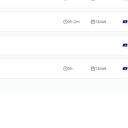
0h 2m
18
/wk
0h
18
/wk