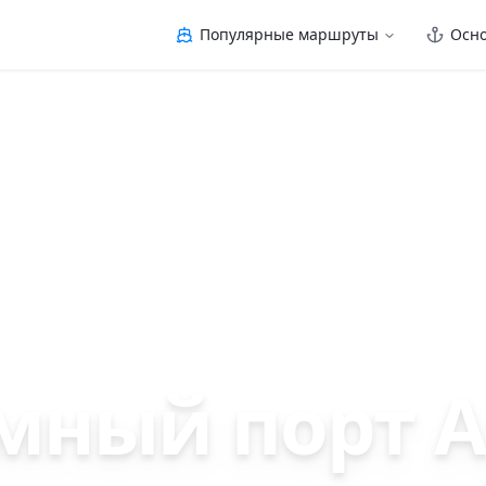
Популярные маршруты
Осн
Норвегия
мный порт As