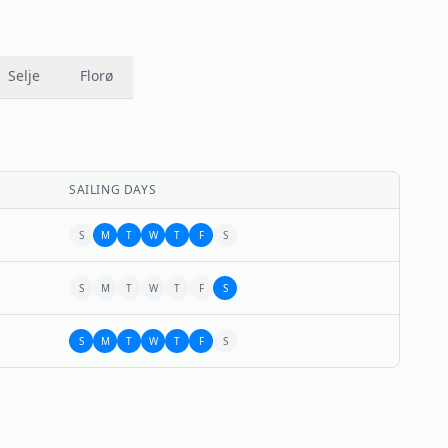
Selje
Florø
SAILING DAYS
S
M
T
W
T
F
S
S
M
T
W
T
F
S
S
M
T
W
T
F
S