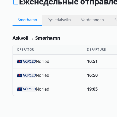
Еженедельные отправлен
Smørhamn
Rysjedalsvika
Vardetangen
S
Askvoll
→
Smørhamn
OPERATOR
DEPARTURE
Norled
10:51
Norled
16:50
Norled
19:05