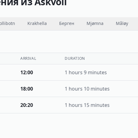
ия из Askvoll
ollibotn
Krakhella
Берген
Mjømna
Måløy
ARRIVAL
DURATION
12:00
1 hours 9 minutes
18:00
1 hours 10 minutes
20:20
1 hours 15 minutes