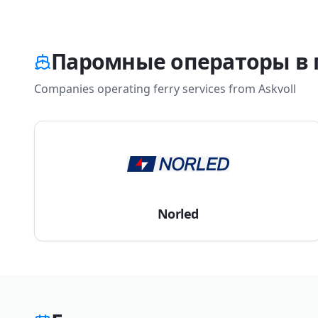
Паромные операторы в п
Companies operating ferry services from
Askvoll
Norled