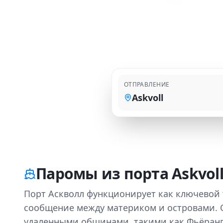
ОТПРАВЛЕНИЕ
Askvoll
Паромы из порта Askvol
Порт Аскволл функционирует как ключевой
сообщение между материком и островами. 
удаленными общинами, такими как Фьёранге