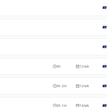
0h
12
/wk
0h 2m
12
/wk
0h 1m
14
/wk