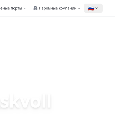
🇷🇺
овные порты
Паромные компании
kvoll