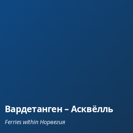
Вардетанген – Асквёлль
Ferries within Норвегия