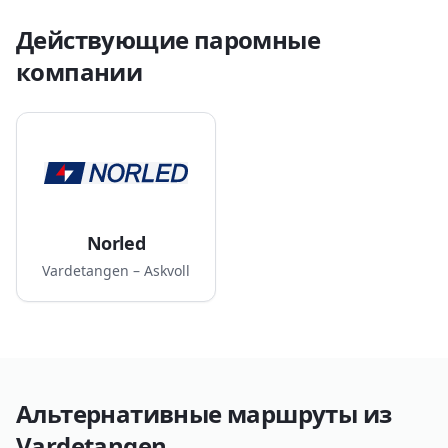
предлагая пассажирам современные и
Действующие паромные
комфортабельные суда.
компании
Norled
Vardetangen – Askvoll
Альтернативные маршруты из
Vardetangen