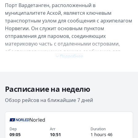
Порт Вардетанген, расположенный в
муниципалитете Аской, является ключевым
транспортным узлом для сообщения с архипелагом
Норвегии. Он служит основным пунктом
отправления для паромов, соединяющих
материковую часть с отдаленными островами,
обеспечивая жизненно важное сообщение для
Подробнее
местных жителей и туристов. Основные маршруты
из Вардетангена включают частые рейсы в Федье
(Fedje), которые обычно занимают около 35 минут и
выполняются несколько раз в день, а также в
Расписание на неделю
Скальвог (Skalvåg), расположенный на острове
Федье. Эти маршруты обслуживаются такими
Обзор рейсов на ближайшие 7 дней
операторами, как Fjord1, которые обеспечивают
надежное и регулярное расписание в течение всего
Norled
года. Точное расписание и сезонные изменения
следует уточнять заранее. Вардетанген, являясь
Dep
Arr
Duration
09:05
10:51
1 hours 46
частью региона Вестланд, предлагает удобный