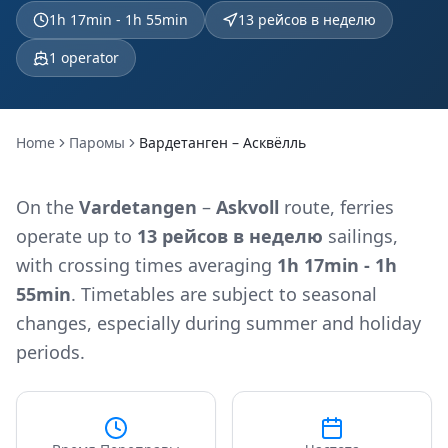
1h 17min - 1h 55min
13 рейсов в неделю
1
operator
Home
Паромы
Вардетанген – Асквёлль
On the
Vardetangen
–
Askvoll
route, ferries
operate up to
13 рейсов в неделю
sailings,
with crossing times averaging
1h 17min - 1h
55min
. Timetables are subject to seasonal
changes, especially during summer and holiday
periods.