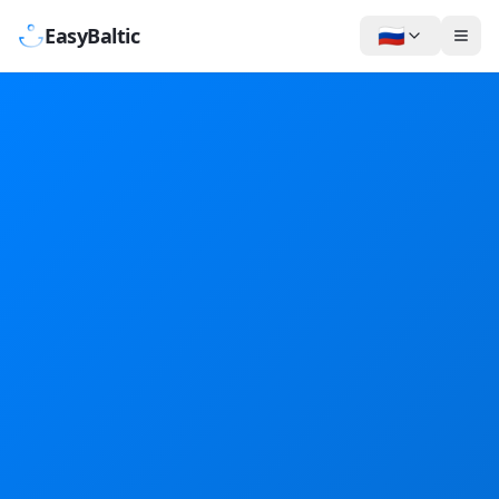
🇷🇺
EasyBaltic