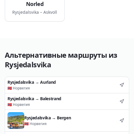
фьордов. Сам поселок Рюшедальсвика является
Norled
небольшой, но уютной отправной точкой,
Rysjedalsvika – Askvoll
позволяющей насладиться спокойствием
норвежской сельской местности перед
продолжением путешествия.
Альтернативные маршруты из
Rysjedalsvika
Rysjedalsvika
→
Aurland
🇳🇴
Норвегия
Rysjedalsvika
→
Balestrand
🇳🇴
Норвегия
Rysjedalsvika
→
Bergen
🇳🇴
Норвегия