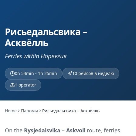
Рисьедальсвика –
Асквёлль
Ferries within Норвегия
0h 54min - 1h 25min
10 рейсов в неделю
1
operator
Home
Паромы
Рисьедальсвика – Асквёлль
On the
Rysjedalsvika
–
Askvoll
route, ferries