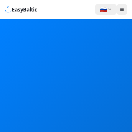
🇷🇺
EasyBaltic