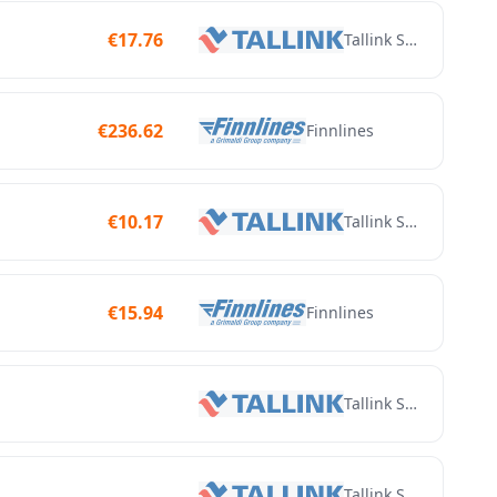
€
17.76
Tallink Silja
€
236.62
Finnlines
€
10.17
Tallink Silja
€
15.94
Finnlines
Tallink Silja
Tallink Silja