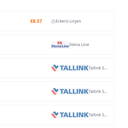
€
8.57
Eckerö Linjen
Stena Line
Tallink Silja
Tallink Silja
Tallink Silja