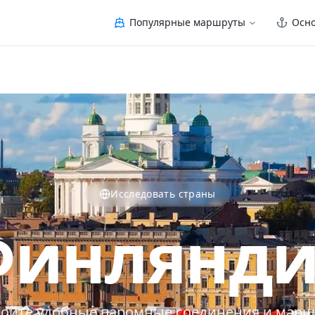
Популярные маршруты
Осн
Исследовать страны
Финлянди
ойте удобные паромные соединения и мар