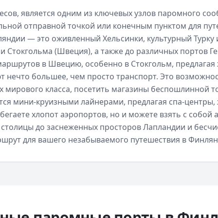
лесов, является одним из ключевых узлов паромного со
альной отправной точкой или конечным пунктом для пу
ндии — это оживленный Хельсинки, культурный Турку и
 и Стокгольма (Швеция), а также до различных портов Г
 маршрутов в Швецию, особенно в Стокгольм, предлага
т нечто большее, чем просто транспорт. Это возможно
 мирового класса, посетить магазины беспошлинной тор
тся мини-круизными лайнерами, предлагая спа-центры,
егаете хлопот аэропортов, но и можете взять с собой 
 столицы до заснеженных просторов Лапландии и бесчис
рут для вашего незабываемого путешествия в Финлянд
ные паромные порты в
Финл