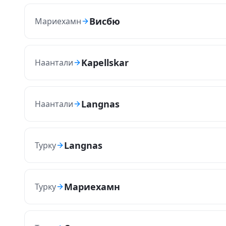
Висбю
Мариехамн
Kapellskar
Наантали
Langnas
Наантали
Langnas
Турку
Мариехамн
Турку