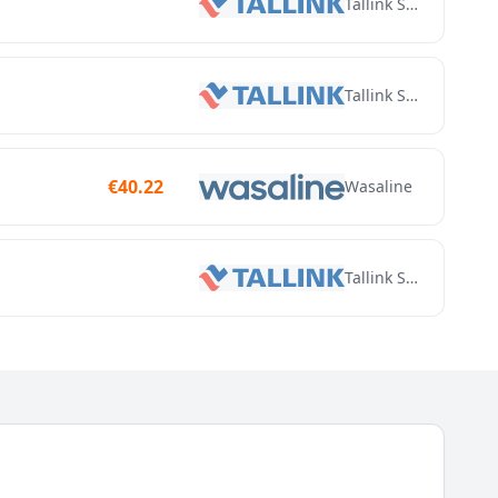
Tallink Silja
Tallink Silja
€
40.22
Wasaline
Tallink Silja