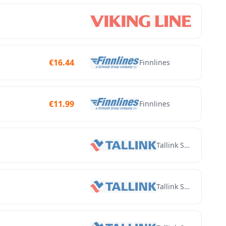
Viking Line
€
16.44
Finnlines
€
11.99
Finnlines
Tallink Silja
Tallink Silja