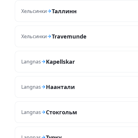
Таллинн
Хельсинки
Travemunde
Хельсинки
Kapellskar
Langnas
Наантали
Langnas
Стокгольм
Langnas
Турку
Langnas