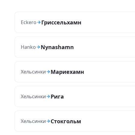
Гриссельхамн
Eckero
Nynashamn
Hanko
Мариехамн
Хельсинки
Рига
Хельсинки
Стокгольм
Хельсинки