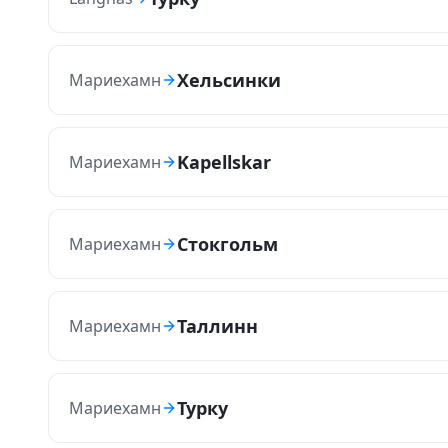
Хельсинки
Мариехамн
Kapellskar
Мариехамн
Стокгольм
Мариехамн
Таллинн
Мариехамн
Турку
Мариехамн