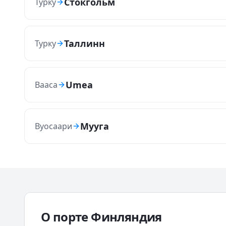
Стокгольм
Турку
Таллинн
Турку
Umea
Вааса
Мууга
Вуосаари
О порте
Финляндия