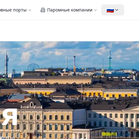
🇷🇺
овные порты
Паромные компании
я
шруты